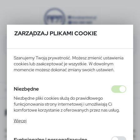
ZARZĄDZAJ PLIKAMI COOKIE
Szanujemy Twoją prywatność. Możesz zmienić ustawienia
cookies lub zaakceptować je wszystkie. W dowolnym
momencie możesz dokonać zmiany swoich ustawień.
Niezbędne
Pliki cookies
Niezbędne pliki cookies służą do prawidłowego
funkcjonowania strony internetowej i umożliwiają Ci
Pliki cookies
komfortowe korzystanie z oferowanych przez nas usług.
Pliki cookies odpowiadają na podejmowane przez Ciebie
Więcej
działania w celu m.in. dostosowania Twoich ustawień
preferencji prywatności, logowania czy wypełniania
Dla Państwa wygody serwis axpol.com.pl używa plików cookies
formularzy. Dzięki plikom cookies strona, z której
(ciasteczka) m.in. po to, by dostosować serwis do potrzeb
Funkcjonalne i personalizacyjne