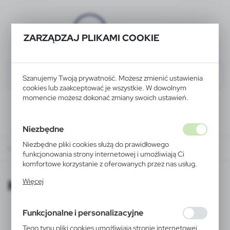
ZARZĄDZAJ PLIKAMI COOKIE
Szanujemy Twoją prywatność. Możesz zmienić ustawienia
cookies lub zaakceptować je wszystkie. W dowolnym
momencie możesz dokonać zmiany swoich ustawień.
Niezbędne
Niezbędne pliki cookies służą do prawidłowego
KATALOGI ONLINE
funkcjonowania strony internetowej i umożliwiają Ci
komfortowe korzystanie z oferowanych przez nas usług.
Pliki cookies odpowiadają na podejmowane przez Ciebie
KATALOGI ONLINE
Więcej
działania w celu m.in. dostosowania Twoich ustawień
preferencji prywatności, logowania czy wypełniania
formularzy. Dzięki plikom cookies strona, z której
Funkcjonalne i personalizacyjne
korzystasz, może działać bez zakłóceń.
Tego typu pliki cookies umożliwiają stronie internetowej