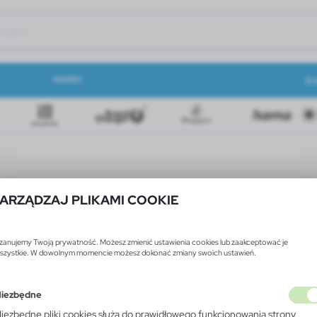
MARKI
Zn
ARZĄDZAJ PLIKAMI COOKIE
zanujemy Twoją prywatność. Możesz zmienić ustawienia cookies lub zaakceptować je
szystkie. W dowolnym momencie możesz dokonać zmiany swoich ustawień.
iezbędne
iezbędne pliki cookies służą do prawidłowego funkcjonowania strony