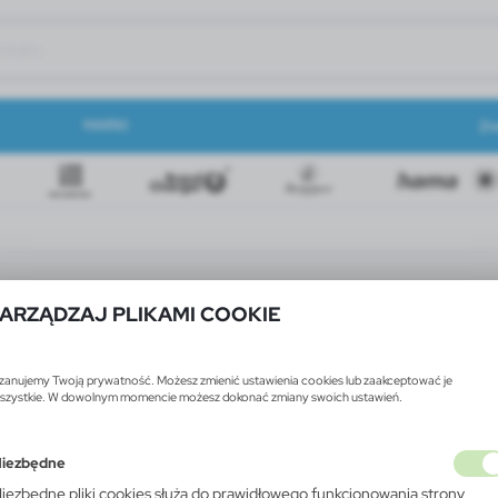
MARKI
Zn
ARZĄDZAJ PLIKAMI COOKIE
zanujemy Twoją prywatność. Możesz zmienić ustawienia cookies lub zaakceptować je
szystkie. W dowolnym momencie możesz dokonać zmiany swoich ustawień.
iezbędne
iezbędne pliki cookies służą do prawidłowego funkcjonowania strony