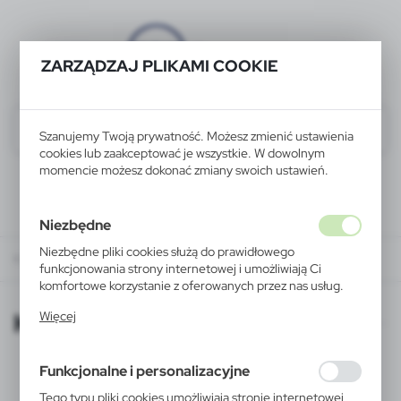
ZARZĄDZAJ PLIKAMI COOKIE
Szanujemy Twoją prywatność. Możesz zmienić ustawienia
cookies lub zaakceptować je wszystkie. W dowolnym
momencie możesz dokonać zmiany swoich ustawień.
Niezbędne
Niezbędne pliki cookies służą do prawidłowego
KATALOGI ONLINE
funkcjonowania strony internetowej i umożliwiają Ci
komfortowe korzystanie z oferowanych przez nas usług.
Pliki cookies odpowiadają na podejmowane przez Ciebie
KATALOGI ONLINE
Więcej
działania w celu m.in. dostosowania Twoich ustawień
preferencji prywatności, logowania czy wypełniania
formularzy. Dzięki plikom cookies strona, z której
Funkcjonalne i personalizacyjne
korzystasz, może działać bez zakłóceń.
Tego typu pliki cookies umożliwiają stronie internetowej