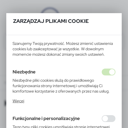
ZARZĄDZAJ PLIKAMI COOKIE
Szanujemy Twoją prywatność. Możesz zmienić ustawienia
cookies lub zaakceptować je wszystkie. W dowolnym
momencie możesz dokonać zmiany swoich ustawień.
Niezbędne
Niezbędne pliki cookies służą do prawidłowego
KATALOGI ONLINE
funkcjonowania strony internetowej i umożliwiają Ci
komfortowe korzystanie z oferowanych przez nas usług.
Pliki cookies odpowiadają na podejmowane przez Ciebie
KATALOGI ONLINE
Więcej
działania w celu m.in. dostosowania Twoich ustawień
preferencji prywatności, logowania czy wypełniania
formularzy. Dzięki plikom cookies strona, z której
Funkcjonalne i personalizacyjne
korzystasz, może działać bez zakłóceń.
Tego typu pliki cookies umożliwiają stronie internetowej