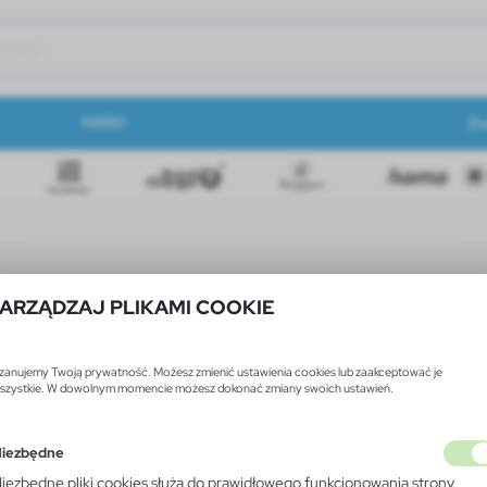
MARKI
Zn
ARZĄDZAJ PLIKAMI COOKIE
zanujemy Twoją prywatność. Możesz zmienić ustawienia cookies lub zaakceptować je
szystkie. W dowolnym momencie możesz dokonać zmiany swoich ustawień.
iezbędne
iezbędne pliki cookies służą do prawidłowego funkcjonowania strony