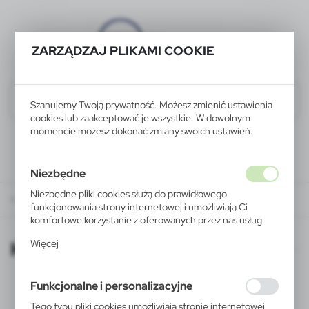
ZARZĄDZAJ PLIKAMI COOKIE
Szanujemy Twoją prywatność. Możesz zmienić ustawienia
cookies lub zaakceptować je wszystkie. W dowolnym
momencie możesz dokonać zmiany swoich ustawień.
Niezbędne
Niezbędne pliki cookies służą do prawidłowego
KATALOGI ONLINE
funkcjonowania strony internetowej i umożliwiają Ci
komfortowe korzystanie z oferowanych przez nas usług.
Pliki cookies odpowiadają na podejmowane przez Ciebie
KATALOGI ONLINE
Więcej
działania w celu m.in. dostosowania Twoich ustawień
preferencji prywatności, logowania czy wypełniania
formularzy. Dzięki plikom cookies strona, z której
Funkcjonalne i personalizacyjne
korzystasz, może działać bez zakłóceń.
Tego typu pliki cookies umożliwiają stronie internetowej