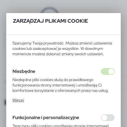
ZARZĄDZAJ PLIKAMI COOKIE
Szanujemy Twoją prywatność. Możesz zmienić ustawienia
cookies lub zaakceptować je wszystkie. W dowolnym
momencie możesz dokonać zmiany swoich ustawień.
Niezbędne
Niezbędne pliki cookies służą do prawidłowego
KATALOGI ONLINE
funkcjonowania strony internetowej i umożliwiają Ci
komfortowe korzystanie z oferowanych przez nas usług.
Pliki cookies odpowiadają na podejmowane przez Ciebie
KATALOGI ONLINE
Więcej
działania w celu m.in. dostosowania Twoich ustawień
preferencji prywatności, logowania czy wypełniania
formularzy. Dzięki plikom cookies strona, z której
Funkcjonalne i personalizacyjne
korzystasz, może działać bez zakłóceń.
Tego typu pliki cookies umożliwiają stronie internetowej