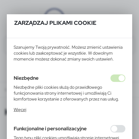
ZARZĄDZAJ PLIKAMI COOKIE
Szanujemy Twoją prywatność. Możesz zmienić ustawienia
cookies lub zaakceptować je wszystkie. W dowolnym
momencie możesz dokonać zmiany swoich ustawień.
Niezbędne
Niezbędne pliki cookies służą do prawidłowego
KATALOGI ONLINE
funkcjonowania strony internetowej i umożliwiają Ci
komfortowe korzystanie z oferowanych przez nas usług.
Pliki cookies odpowiadają na podejmowane przez Ciebie
KATALOGI ONLINE
Więcej
działania w celu m.in. dostosowania Twoich ustawień
preferencji prywatności, logowania czy wypełniania
formularzy. Dzięki plikom cookies strona, z której
Funkcjonalne i personalizacyjne
korzystasz, może działać bez zakłóceń.
Tego typu pliki cookies umożliwiają stronie internetowej