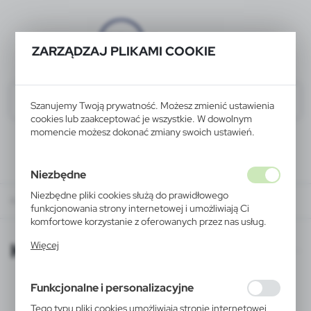
ZARZĄDZAJ PLIKAMI COOKIE
Szanujemy Twoją prywatność. Możesz zmienić ustawienia
cookies lub zaakceptować je wszystkie. W dowolnym
momencie możesz dokonać zmiany swoich ustawień.
Niezbędne
Niezbędne pliki cookies służą do prawidłowego
KATALOGI ONLINE
funkcjonowania strony internetowej i umożliwiają Ci
komfortowe korzystanie z oferowanych przez nas usług.
Pliki cookies odpowiadają na podejmowane przez Ciebie
KATALOGI ONLINE
Więcej
działania w celu m.in. dostosowania Twoich ustawień
preferencji prywatności, logowania czy wypełniania
formularzy. Dzięki plikom cookies strona, z której
Funkcjonalne i personalizacyjne
korzystasz, może działać bez zakłóceń.
Tego typu pliki cookies umożliwiają stronie internetowej