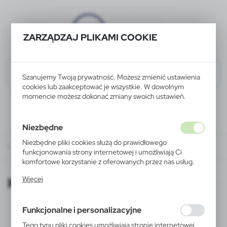
ZARZĄDZAJ PLIKAMI COOKIE
Szanujemy Twoją prywatność. Możesz zmienić ustawienia
cookies lub zaakceptować je wszystkie. W dowolnym
momencie możesz dokonać zmiany swoich ustawień.
Niezbędne
Niezbędne pliki cookies służą do prawidłowego
KATALOGI ONLINE
funkcjonowania strony internetowej i umożliwiają Ci
komfortowe korzystanie z oferowanych przez nas usług.
Pliki cookies odpowiadają na podejmowane przez Ciebie
KATALOGI ONLINE
Więcej
działania w celu m.in. dostosowania Twoich ustawień
preferencji prywatności, logowania czy wypełniania
formularzy. Dzięki plikom cookies strona, z której
Funkcjonalne i personalizacyjne
korzystasz, może działać bez zakłóceń.
Tego typu pliki cookies umożliwiają stronie internetowej