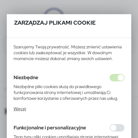
ZARZĄDZAJ PLIKAMI COOKIE
Szanujemy Twoją prywatność. Możesz zmienić ustawienia
cookies lub zaakceptować je wszystkie. W dowolnym
momencie możesz dokonać zmiany swoich ustawień.
Niezbędne
Niezbędne pliki cookies służą do prawidłowego
KATALOGI ONLINE
funkcjonowania strony internetowej i umożliwiają Ci
komfortowe korzystanie z oferowanych przez nas usług.
Pliki cookies odpowiadają na podejmowane przez Ciebie
KATALOGI ONLINE
Więcej
działania w celu m.in. dostosowania Twoich ustawień
preferencji prywatności, logowania czy wypełniania
formularzy. Dzięki plikom cookies strona, z której
Funkcjonalne i personalizacyjne
korzystasz, może działać bez zakłóceń.
Tego typu pliki cookies umożliwiają stronie internetowej