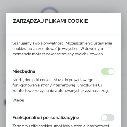
ZARZĄDZAJ PLIKAMI COOKIE
Szanujemy Twoją prywatność. Możesz zmienić ustawienia
cookies lub zaakceptować je wszystkie. W dowolnym
momencie możesz dokonać zmiany swoich ustawień.
Niezbędne
Niezbędne pliki cookies służą do prawidłowego
KATALOGI ONLINE
funkcjonowania strony internetowej i umożliwiają Ci
komfortowe korzystanie z oferowanych przez nas usług.
Pliki cookies odpowiadają na podejmowane przez Ciebie
KATALOGI ONLINE
Więcej
działania w celu m.in. dostosowania Twoich ustawień
preferencji prywatności, logowania czy wypełniania
formularzy. Dzięki plikom cookies strona, z której
Funkcjonalne i personalizacyjne
korzystasz, może działać bez zakłóceń.
Tego typu pliki cookies umożliwiają stronie internetowej