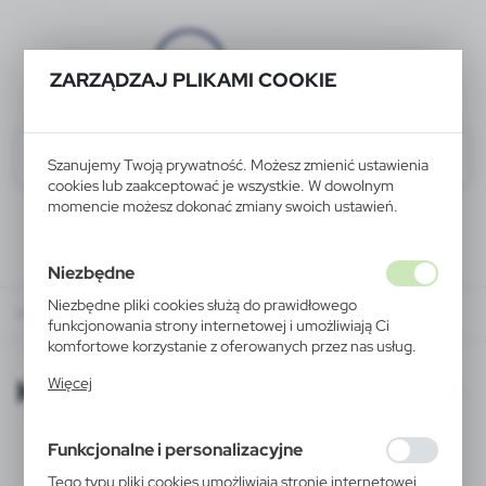
ZARZĄDZAJ PLIKAMI COOKIE
Szanujemy Twoją prywatność. Możesz zmienić ustawienia
cookies lub zaakceptować je wszystkie. W dowolnym
momencie możesz dokonać zmiany swoich ustawień.
Niezbędne
Niezbędne pliki cookies służą do prawidłowego
KATALOGI ONLINE
funkcjonowania strony internetowej i umożliwiają Ci
komfortowe korzystanie z oferowanych przez nas usług.
Pliki cookies odpowiadają na podejmowane przez Ciebie
KATALOGI ONLINE
Więcej
działania w celu m.in. dostosowania Twoich ustawień
preferencji prywatności, logowania czy wypełniania
formularzy. Dzięki plikom cookies strona, z której
Funkcjonalne i personalizacyjne
korzystasz, może działać bez zakłóceń.
Tego typu pliki cookies umożliwiają stronie internetowej