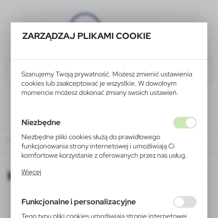
ZARZĄDZAJ PLIKAMI COOKIE
Szanujemy Twoją prywatność. Możesz zmienić ustawienia
cookies lub zaakceptować je wszystkie. W dowolnym
momencie możesz dokonać zmiany swoich ustawień.
Niezbędne
Niezbędne pliki cookies służą do prawidłowego
KATALOGI ONLINE
funkcjonowania strony internetowej i umożliwiają Ci
komfortowe korzystanie z oferowanych przez nas usług.
Pliki cookies odpowiadają na podejmowane przez Ciebie
KATALOGI ONLINE
Więcej
działania w celu m.in. dostosowania Twoich ustawień
preferencji prywatności, logowania czy wypełniania
formularzy. Dzięki plikom cookies strona, z której
Funkcjonalne i personalizacyjne
korzystasz, może działać bez zakłóceń.
Tego typu pliki cookies umożliwiają stronie internetowej