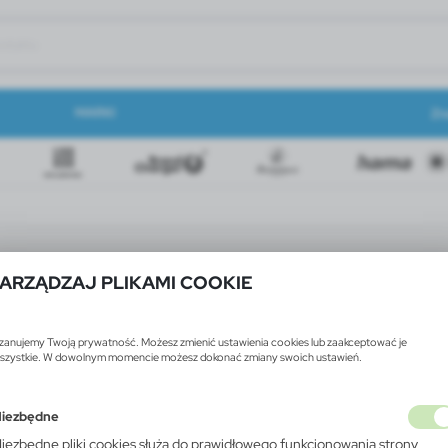
MARKI
Zn
ARZĄDZAJ PLIKAMI COOKIE
zanujemy Twoją prywatność. Możesz zmienić ustawienia cookies lub zaakceptować je
szystkie. W dowolnym momencie możesz dokonać zmiany swoich ustawień.
iezbędne
iezbędne pliki cookies służą do prawidłowego funkcjonowania strony