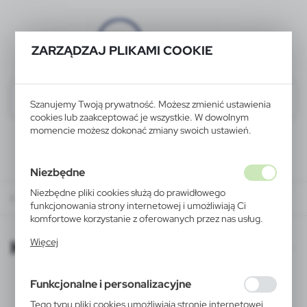
ZARZĄDZAJ PLIKAMI COOKIE
Szanujemy Twoją prywatność. Możesz zmienić ustawienia
cookies lub zaakceptować je wszystkie. W dowolnym
momencie możesz dokonać zmiany swoich ustawień.
Niezbędne
Niezbędne pliki cookies służą do prawidłowego
KATALOGI ONLINE
funkcjonowania strony internetowej i umożliwiają Ci
komfortowe korzystanie z oferowanych przez nas usług.
Pliki cookies odpowiadają na podejmowane przez Ciebie
KATALOGI ONLINE
Więcej
działania w celu m.in. dostosowania Twoich ustawień
preferencji prywatności, logowania czy wypełniania
formularzy. Dzięki plikom cookies strona, z której
Funkcjonalne i personalizacyjne
korzystasz, może działać bez zakłóceń.
Tego typu pliki cookies umożliwiają stronie internetowej