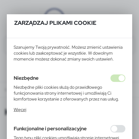
ZARZĄDZAJ PLIKAMI COOKIE
Szanujemy Twoją prywatność. Możesz zmienić ustawienia
cookies lub zaakceptować je wszystkie. W dowolnym
momencie możesz dokonać zmiany swoich ustawień.
Niezbędne
Niezbędne pliki cookies służą do prawidłowego
KATALOGI ONLINE
funkcjonowania strony internetowej i umożliwiają Ci
komfortowe korzystanie z oferowanych przez nas usług.
Pliki cookies odpowiadają na podejmowane przez Ciebie
KATALOGI ONLINE
Więcej
działania w celu m.in. dostosowania Twoich ustawień
preferencji prywatności, logowania czy wypełniania
formularzy. Dzięki plikom cookies strona, z której
Funkcjonalne i personalizacyjne
korzystasz, może działać bez zakłóceń.
Tego typu pliki cookies umożliwiają stronie internetowej