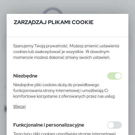
ZARZĄDZAJ PLIKAMI COOKIE
Szanujemy Twoją prywatność. Możesz zmienić ustawienia
cookies lub zaakceptować je wszystkie. W dowolnym
momencie możesz dokonać zmiany swoich ustawień.
Niezbędne
Niezbędne pliki cookies służą do prawidłowego
KATALOGI ONLINE
funkcjonowania strony internetowej i umożliwiają Ci
komfortowe korzystanie z oferowanych przez nas usług.
Pliki cookies odpowiadają na podejmowane przez Ciebie
KATALOGI ONLINE
Więcej
działania w celu m.in. dostosowania Twoich ustawień
preferencji prywatności, logowania czy wypełniania
formularzy. Dzięki plikom cookies strona, z której
Funkcjonalne i personalizacyjne
korzystasz, może działać bez zakłóceń.
Tego typu pliki cookies umożliwiają stronie internetowej