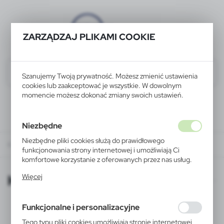
ZARZĄDZAJ PLIKAMI COOKIE
Szanujemy Twoją prywatność. Możesz zmienić ustawienia
cookies lub zaakceptować je wszystkie. W dowolnym
momencie możesz dokonać zmiany swoich ustawień.
Niezbędne
Niezbędne pliki cookies służą do prawidłowego
KATALOGI ONLINE
funkcjonowania strony internetowej i umożliwiają Ci
komfortowe korzystanie z oferowanych przez nas usług.
Pliki cookies odpowiadają na podejmowane przez Ciebie
KATALOGI ONLINE
Więcej
działania w celu m.in. dostosowania Twoich ustawień
preferencji prywatności, logowania czy wypełniania
formularzy. Dzięki plikom cookies strona, z której
Funkcjonalne i personalizacyjne
korzystasz, może działać bez zakłóceń.
Tego typu pliki cookies umożliwiają stronie internetowej