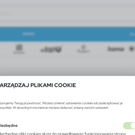
MARKI
Zn
ARZĄDZAJ PLIKAMI COOKIE
zanujemy Twoją prywatność. Możesz zmienić ustawienia cookies lub zaakceptować je
szystkie. W dowolnym momencie możesz dokonać zmiany swoich ustawień.
iezbędne
iezbędne pliki cookies służą do prawidłowego funkcjonowania strony