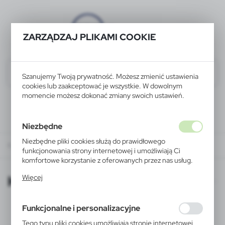
ZARZĄDZAJ PLIKAMI COOKIE
Szanujemy Twoją prywatność. Możesz zmienić ustawienia
cookies lub zaakceptować je wszystkie. W dowolnym
momencie możesz dokonać zmiany swoich ustawień.
Niezbędne
Niezbędne pliki cookies służą do prawidłowego
KATALOGI ONLINE
funkcjonowania strony internetowej i umożliwiają Ci
komfortowe korzystanie z oferowanych przez nas usług.
Pliki cookies odpowiadają na podejmowane przez Ciebie
KATALOGI ONLINE
Więcej
działania w celu m.in. dostosowania Twoich ustawień
preferencji prywatności, logowania czy wypełniania
formularzy. Dzięki plikom cookies strona, z której
Funkcjonalne i personalizacyjne
korzystasz, może działać bez zakłóceń.
Tego typu pliki cookies umożliwiają stronie internetowej