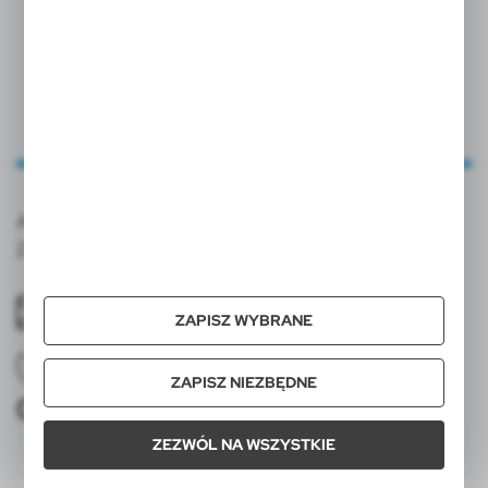
ZOBACZ PRODUKTY STILOLINEA
APM TEAM ul. Mariana Rejewskiego 8/4 05-500
Zamienie nip 9511668123
biuro@apmteam.pl
ZAPISZ WYBRANE
ZAPISZ NIEZBĘDNE
022 403 96 18, 504 990 689
ZEZWÓL NA WSZYSTKIE