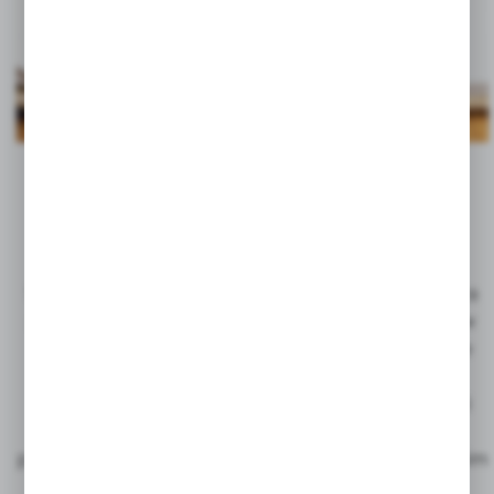
Zaufanie, które trwa
Stilolinea to jedna z pierwszych firm w branży, która
przyjęła model produkcji w pełni skoncentrowany w
jednym miejscu. Dzięki temu może zaoferować nie
tylko doskonałą jakość, ale także partnerskie
podejście do współpracy. Dziś długopisy tej marki
trafiają do klientów na całym świecie, stanowiąc
połączenie sprawdzonej funkcjonalności z eleganckim
wyglądem.