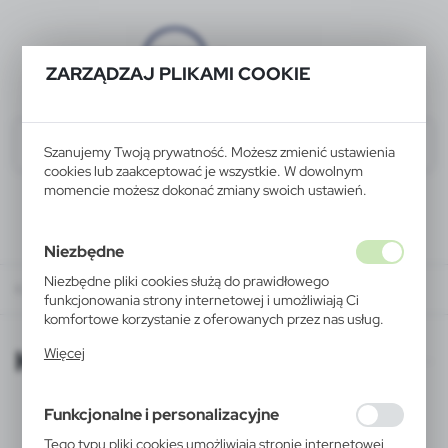
ZARZĄDZAJ PLIKAMI COOKIE
Szanujemy Twoją prywatność. Możesz zmienić ustawienia
cookies lub zaakceptować je wszystkie. W dowolnym
momencie możesz dokonać zmiany swoich ustawień.
Niezbędne
Niezbędne pliki cookies służą do prawidłowego
KATALOGI ONLINE
funkcjonowania strony internetowej i umożliwiają Ci
komfortowe korzystanie z oferowanych przez nas usług.
Pliki cookies odpowiadają na podejmowane przez Ciebie
KATALOGI ONLINE
Więcej
działania w celu m.in. dostosowania Twoich ustawień
preferencji prywatności, logowania czy wypełniania
formularzy. Dzięki plikom cookies strona, z której
Funkcjonalne i personalizacyjne
korzystasz, może działać bez zakłóceń.
Tego typu pliki cookies umożliwiają stronie internetowej