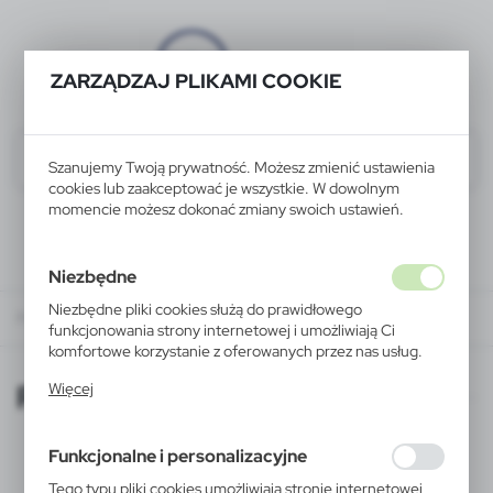
ZARZĄDZAJ PLIKAMI COOKIE
Szanujemy Twoją prywatność. Możesz zmienić ustawienia
cookies lub zaakceptować je wszystkie. W dowolnym
momencie możesz dokonać zmiany swoich ustawień.
Niezbędne
Niezbędne pliki cookies służą do prawidłowego
Podstrona 1
funkcjonowania strony internetowej i umożliwiają Ci
komfortowe korzystanie z oferowanych przez nas usług.
Pliki cookies odpowiadają na podejmowane przez Ciebie
Podstrona 1
Więcej
działania w celu m.in. dostosowania Twoich ustawień
preferencji prywatności, logowania czy wypełniania
formularzy. Dzięki plikom cookies strona, z której
Funkcjonalne i personalizacyjne
korzystasz, może działać bez zakłóceń.
Tego typu pliki cookies umożliwiają stronie internetowej