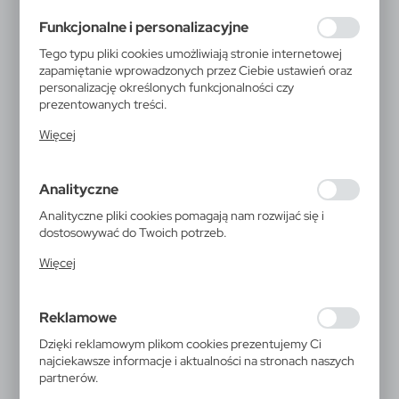
formularzy. Dzięki plikom cookies strona, z której
Funkcjonalne i personalizacyjne
korzystasz, może działać bez zakłóceń.
Tego typu pliki cookies umożliwiają stronie internetowej
zapamiętanie wprowadzonych przez Ciebie ustawień oraz
personalizację określonych funkcjonalności czy
prezentowanych treści.
Dzięki tym plikom cookies możemy zapewnić Ci większy
Więcej
komfort korzystania z funkcjonalności naszej strony
poprzez dopasowanie jej do Twoich indywidualnych
preferencji. Wyrażenie zgody na funkcjonalne i
Analityczne
personalizacyjne pliki cookies gwarantuje dostępność
większej ilości funkcji na stronie.
Analityczne pliki cookies pomagają nam rozwijać się i
dostosowywać do Twoich potrzeb.
Cookies analityczne pozwalają na uzyskanie informacji w
Więcej
zakresie wykorzystywania witryny internetowej, miejsca
oraz częstotliwości, z jaką odwiedzane są nasze serwisy
www. Dane pozwalają nam na ocenę naszych serwisów
Reklamowe
internetowych pod względem ich popularności wśród
użytkowników. Zgromadzone informacje są przetwarzane
Dzięki reklamowym plikom cookies prezentujemy Ci
w formie zanonimizowanej. Wyrażenie zgody na
najciekawsze informacje i aktualności na stronach naszych
analityczne pliki cookies gwarantuje dostępność
partnerów.
wszystkich funkcjonalności.